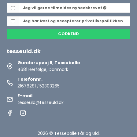
Jeg vil gerne tilmeldes nyhedsbrevet
Jeg har læst og accepterer
privatlivspolitikken
GODKEND
tesseuld.dk
Gunderupvej 6, Tessebølle
4681 Herfølge, Danmark
Telefonnr.
21678281
52303265
/
E-mail
tesseuld@tesseuld.dk
2026 © Tessebølle Får og Uld.