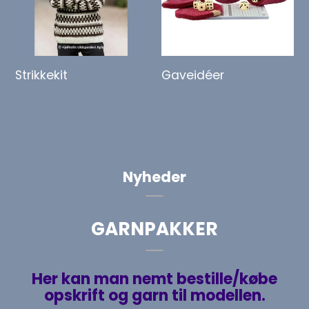
Strikkekit
Gaveidéer
Nyheder
GARNPAKKER
Her kan man nemt bestille/købe
opskrift og garn til modellen.