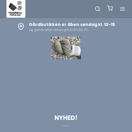
Netbutikken holder døgnåbent
Tilmeld dig NYHEDSBREVET nederst på siden
Perlesweater
Strik den i Dansk Pelsuld 5,5/2 sammen med en tråd
mohair
FIND DEN HER
NYHED!