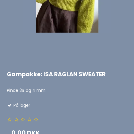
Garnpakke: ISA RAGLAN SWEATER
Pinde 3½ og 4 mm
På lager
0,00 DKK