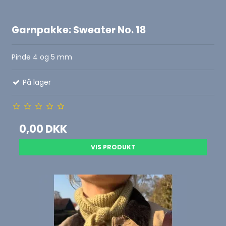
Garnpakke: Sweater No. 18
Pinde 4 og 5 mm
På lager
0,00 DKK
VIS PRODUKT