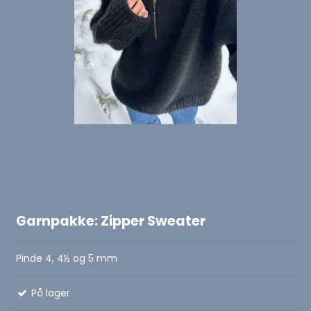
Garnpakke: Zipper Sweater
Pinde 4, 4½ og 5 mm
På lager