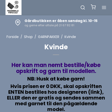
. 10-15
Netbutikken holder døgnåbent
Tilmeld dig NYHEDSBREVET nederst på siden
Forside
/
Shop
/
GARNPAKKER
/
Kvinde
Kvinde
Her kan man nemt bestille/købe
opskrift og garn til modellen.
NB: Husk at købe garn!
Hvis prisen er 0 DKK, skal opskriften
ENTEN bestilles hos designeren (link),
ELLER den er gratis og sendes sammen
med garnet til den pågældende
model.