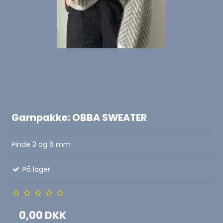
Garnpakke: OBBA SWEATER
Pinde 3 og 6 mm
På lager
0,00 DKK