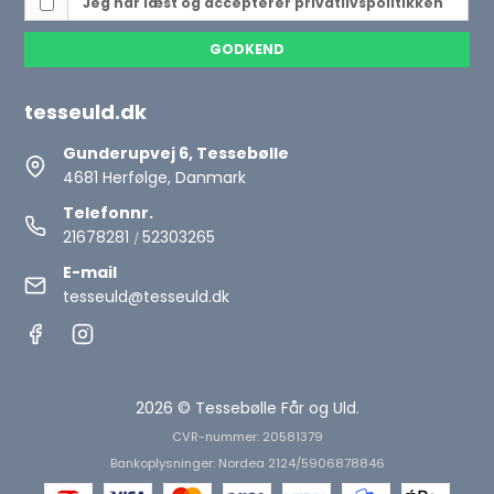
Jeg har læst og accepterer
privatlivspolitikken
GODKEND
tesseuld.dk
Gunderupvej 6, Tessebølle
4681 Herfølge, Danmark
Telefonnr.
21678281
52303265
/
E-mail
tesseuld@tesseuld.dk
2026 © Tessebølle Får og Uld.
CVR-nummer: 20581379
Bankoplysninger: Nordea 2124/5906878846