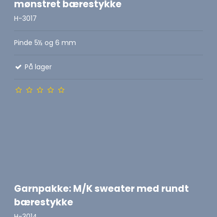
mønstret bærestykke
H-3017
Pinde 5½ og 6 mm
På lager
Garnpakke: M/K sweater med rundt
bærestykke
H-3014