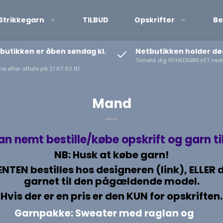
Strikkegarn
TILBUD
Opskrifter
Be
butikken er åben søndag kl.
Netbutikken holder d
Tilmeld dig NYHEDSBREVET nede
e efter aftale på 21 67 82 81
Mand
n nemt bestille/købe opskrift og garn ti
NB: Husk at købe garn!
n ENTEN bestilles hos designeren (link), ELL
garnet til den pågældende model.
Hvis der er en pris er den KUN for opskriften.
Garnpakke: Sweater med raglan og