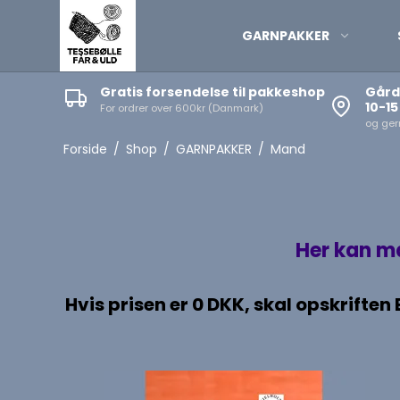
GARNPAKKER
Gratis forsendelse til pakkeshop
Gård
10-15
For ordrer over 600kr (Danmark)
Cardigans
og gern
Ponchoer, sjaler
Forside
/
Shop
/
GARNPAKKER
/
Mand
Sweaters
Veste/slipovers
T-shirts
Her kan ma
Hvis prisen er 0 DKK, skal opskrifte