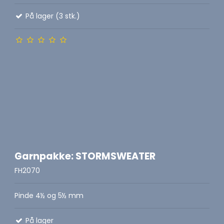
På lager (3 stk.)
Garnpakke: STORMSWEATER
FH2070
Pinde 4½ og 5½ mm
På lager