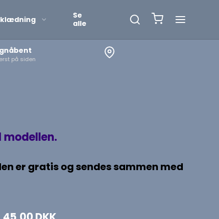
Se
klædning
alle
øgnåbent
rst på siden
l modellen.
ER den er gratis og sendes sammen med
45,00 DKK