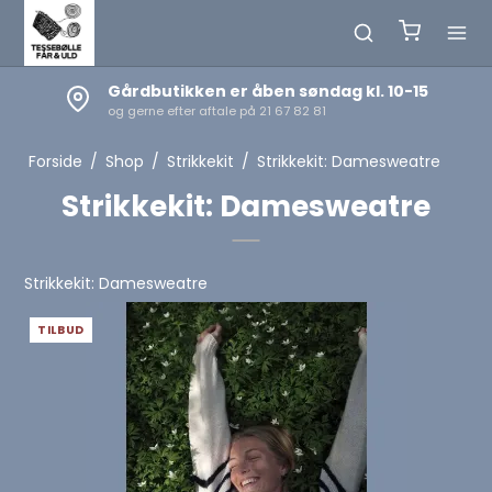
Gårdbutikken er åben søndag kl. 10-15
og gerne efter aftale på 21 67 82 81
Forside
/
Shop
/
Strikkekit
/
Strikkekit: Damesweatre
Strikkekit: Damesweatre
Strikkekit: Damesweatre
TILBUD