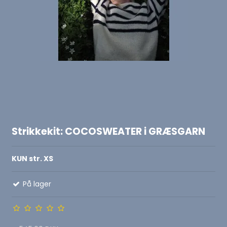
Strikkekit: COCOSWEATER i GRÆSGARN
KUN str. XS
På lager