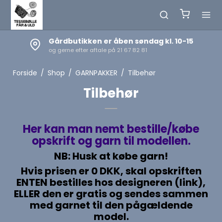
. 10-15
Netbutikken holder døgnåbent
Tilmeld dig NYHEDSBREVET nederst på siden
Forside
/
Shop
/
GARNPAKKER
/
Tilbehør
Tilbehør
Her kan man nemt bestille/købe
opskrift og garn til modellen.
NB: Husk at købe garn!
Hvis prisen er 0 DKK, skal opskriften
ENTEN bestilles hos designeren (link),
ELLER den er gratis og sendes sammen
med garnet til den pågældende
model.