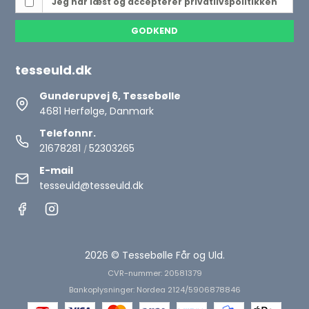
Jeg har læst og accepterer
privatlivspolitikken
GODKEND
tesseuld.dk
Gunderupvej 6, Tessebølle
4681 Herfølge, Danmark
Telefonnr.
21678281
52303265
/
E-mail
tesseuld@tesseuld.dk
2026 © Tessebølle Får og Uld.
CVR-nummer: 20581379
Bankoplysninger: Nordea 2124/5906878846