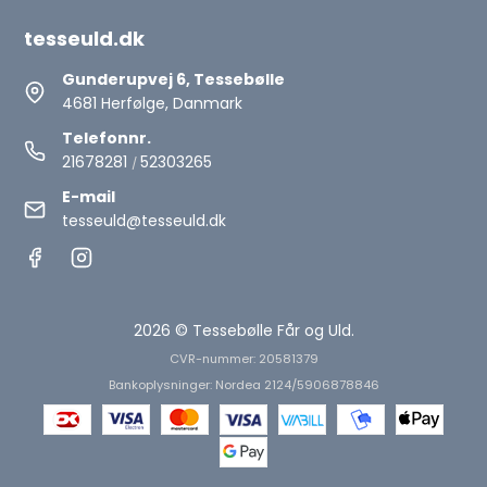
tesseuld.dk
Gunderupvej 6, Tessebølle
4681 Herfølge, Danmark
Telefonnr.
21678281
52303265
/
E-mail
tesseuld@tesseuld.dk
2026 © Tessebølle Får og Uld.
CVR-nummer: 20581379
Bankoplysninger: Nordea 2124/5906878846