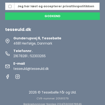
Jeg har læst og accepterer
privatlivspolitikken
GODKEND
tesseuld.dk
Gunderupvej 6, Tessebølle
4681 Herfølge, Danmark
Telefonnr.
21678281
52303265
/
E-mail
tesseuld@tesseuld.dk
2026 © Tessebølle Får og Uld.
CVR-nummer: 20581379
Bankoplysninger: Nordea 2124/5906878846